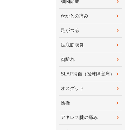
顎関節症
かかとの痛み
足がつる
足底筋膜炎
肉離れ
SLAP損傷（投球障害肩）
オスグッド
捻挫
アキレス腱の痛み