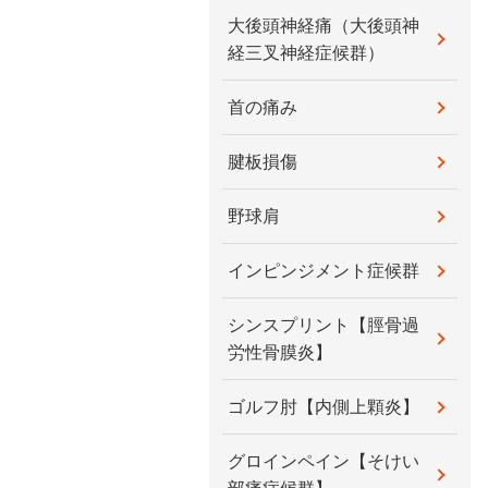
大後頭神経痛（大後頭神
経三叉神経症候群）
首の痛み
腱板損傷
野球肩
インピンジメント症候群
シンスプリント【脛骨過
労性骨膜炎】
ゴルフ肘【内側上顆炎】
グロインペイン【そけい