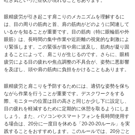
吐き気といった症状が現れることもあります。
眼精疲労が引き起こす肩こりのメカニズムを理解するに
は、目の周りの筋肉と首、肩の筋肉がどのように関連して
いるかを知ることが重要です。目の筋肉（特に眼輪筋や外
眼筋）は、長時間の集中作業や近距離の視覚的な刺激によ
り緊張します。この緊張が首や肩に波及し、筋肉が凝り固
まることによって、肩こりが生じるのです。さらに、眼精
疲労による目の疲れや焦点調整の不具合が、姿勢に悪影響
を及ぼし、頭や肩の筋肉に負担をかけることもあります。
眼精疲労と肩こりを予防するためには、適切な姿勢を保ち
ながら作業を行うことが重要です。デスクワークをする
際、モニターの位置は目の高さと同じか少し下に設定し、
目の疲れを軽減するために定期的に休憩を取るようにしま
しょう。また、パソコンやスマートフォンを長時間使用す
る場合は、20分に一度目を休める「20-20-20ルール」を実
践することをおすすめします。このルールでは、20分ごと