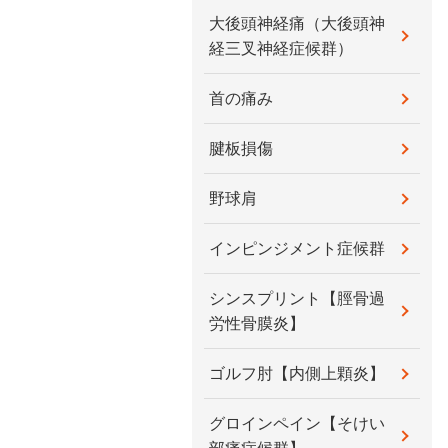
大後頭神経痛（大後頭神
経三叉神経症候群）
首の痛み
腱板損傷
野球肩
インピンジメント症候群
シンスプリント【脛骨過
労性骨膜炎】
ゴルフ肘【内側上顆炎】
グロインペイン【そけい