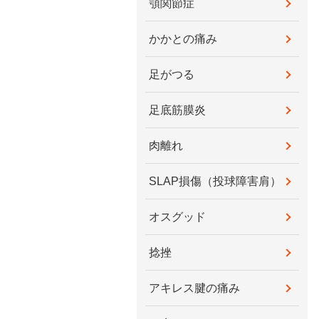
顎関節症
かかとの痛み
足がつる
足底筋膜炎
肉離れ
SLAP損傷（投球障害肩）
オスグッド
捻挫
アキレス腱の痛み