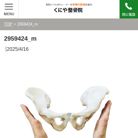
TOP
> 2959424_m
2959424_m
2025/4/16