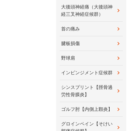
大後頭神経痛（大後頭神
経三叉神経症候群）
首の痛み
腱板損傷
野球肩
インピンジメント症候群
シンスプリント【脛骨過
労性骨膜炎】
ゴルフ肘【内側上顆炎】
グロインペイン【そけい