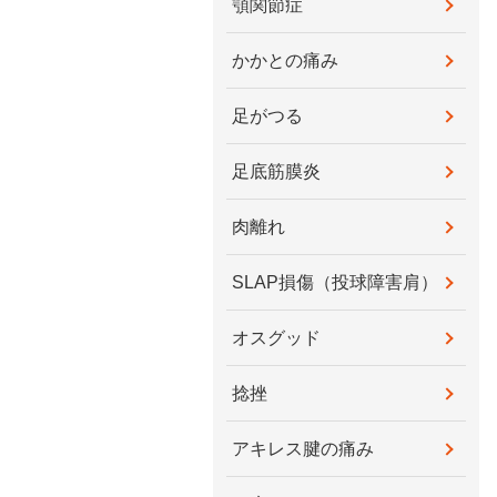
顎関節症
かかとの痛み
足がつる
足底筋膜炎
肉離れ
SLAP損傷（投球障害肩）
オスグッド
捻挫
アキレス腱の痛み