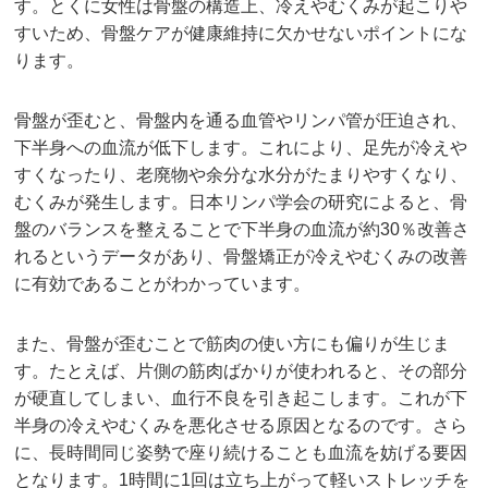
す。とくに女性は骨盤の構造上、冷えやむくみが起こりや
すいため、骨盤ケアが健康維持に欠かせないポイントにな
ります。
骨盤が歪むと、骨盤内を通る血管やリンパ管が圧迫され、
下半身への血流が低下します。これにより、足先が冷えや
すくなったり、老廃物や余分な水分がたまりやすくなり、
むくみが発生します。日本リンパ学会の研究によると、骨
盤のバランスを整えることで下半身の血流が約30％改善さ
れるというデータがあり、骨盤矯正が冷えやむくみの改善
に有効であることがわかっています。
また、骨盤が歪むことで筋肉の使い方にも偏りが生じま
す。たとえば、片側の筋肉ばかりが使われると、その部分
が硬直してしまい、血行不良を引き起こします。これが下
半身の冷えやむくみを悪化させる原因となるのです。さら
に、長時間同じ姿勢で座り続けることも血流を妨げる要因
となります。1時間に1回は立ち上がって軽いストレッチを