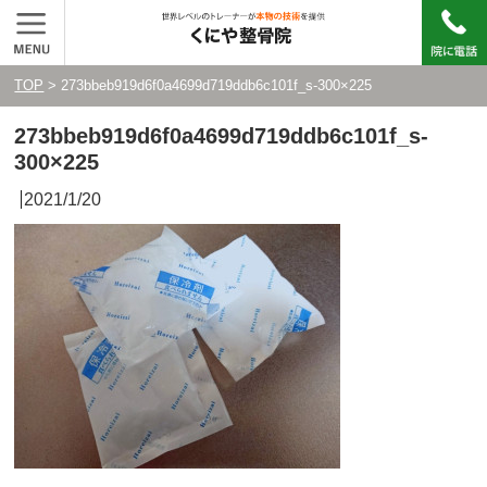
TOP
> 273bbeb919d6f0a4699d719ddb6c101f_s-300×225
273bbeb919d6f0a4699d719ddb6c101f_s-
300×225
2021/1/20