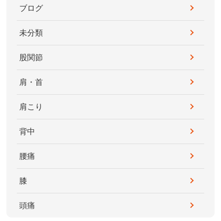
ブログ
未分類
股関節
肩・首
肩こり
背中
腰痛
膝
頭痛