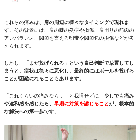
これらの痛みは、
肩の周辺に様々なタイミングで現れま
す
。その背景には、肩の腱の炎症や損傷、肩周りの筋肉の
アンバランス、関節を支える靭帯や関節包の損傷などが考
えられます。
しかし、
「まだ投げられる」という自己判断で放置してし
まうと、症状は徐々に悪化し、最終的にはボールを投げる
ことが困難になることもあります。
「これくらいの痛みなら…」と我慢せずに、
少しでも痛み
や違和感を感じたら、
早期に対策を講じること
が、根本的
な解決への第一歩
です。