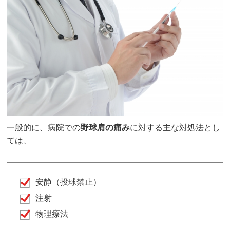
一般的に、病院での
野球肩の痛み
に対する主な対処法とし
ては、
安静（投球禁止）
注射
物理療法