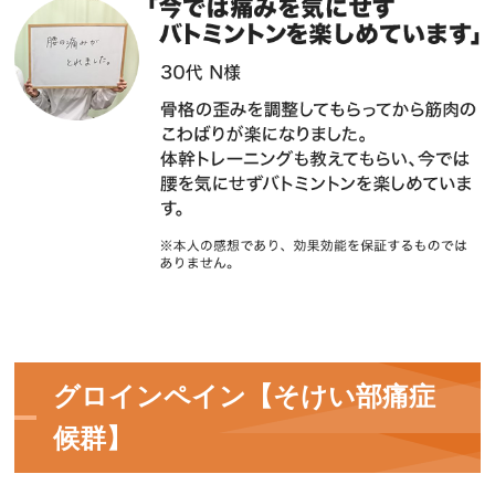
グロインペイン【そけい部痛症
候群】