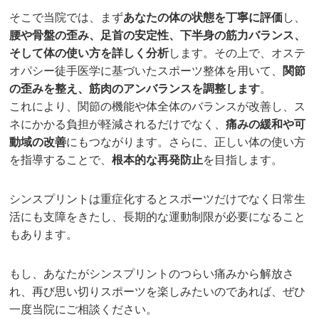
そこで当院では、まず
あなたの体の状態を丁寧に評価
し、
腰や骨盤の歪み、足首の安定性、下半身の筋力バランス、
そして体の使い方を詳しく分析
します。その上で、オステ
オパシー徒手医学に基づいたスポーツ整体を用いて、
関節
の歪みを整え、筋肉のアンバランスを調整します
。
これにより、関節の機能や体全体のバランスが改善し、ス
ネにかかる負担が軽減されるだけでなく、
痛みの緩和や可
動域の改善
にもつながります。さらに、正しい体の使い方
を指導することで、
根本的な再発防止
を目指します。
シンスプリントは重症化するとスポーツだけでなく日常生
活にも支障をきたし、長期的な運動制限が必要になること
もあります。
もし、あなたがシンスプリントのつらい痛みから解放さ
れ、再び思い切りスポーツを楽しみたいのであれば、ぜひ
一度当院にご相談ください。