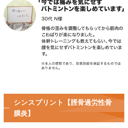
シンスプリント【脛骨過労性骨
膜炎】