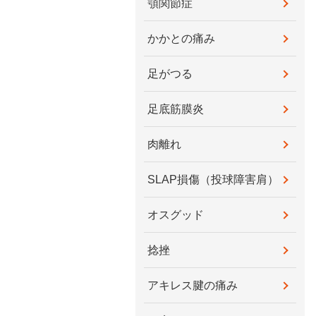
顎関節症
かかとの痛み
足がつる
足底筋膜炎
肉離れ
SLAP損傷（投球障害肩）
オスグッド
捻挫
アキレス腱の痛み