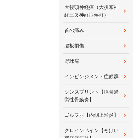
大後頭神経痛（大後頭神
経三叉神経症候群）
首の痛み
腱板損傷
野球肩
インピンジメント症候群
シンスプリント【脛骨過
労性骨膜炎】
ゴルフ肘【内側上顆炎】
グロインペイン【そけい