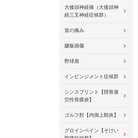
大後頭神経痛（大後頭神
経三叉神経症候群）
首の痛み
腱板損傷
野球肩
インピンジメント症候群
シンスプリント【脛骨過
労性骨膜炎】
ゴルフ肘【内側上顆炎】
グロインペイン【そけい