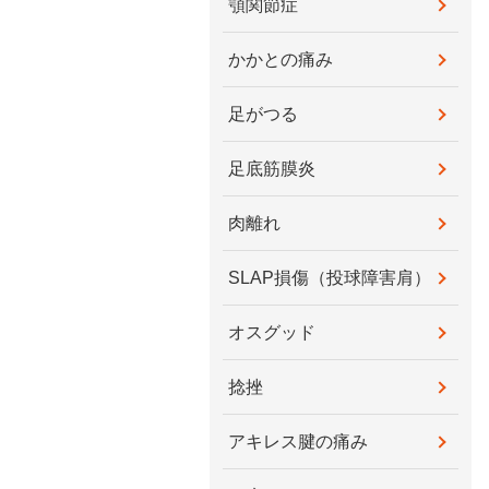
顎関節症
かかとの痛み
足がつる
足底筋膜炎
肉離れ
SLAP損傷（投球障害肩）
オスグッド
捻挫
アキレス腱の痛み