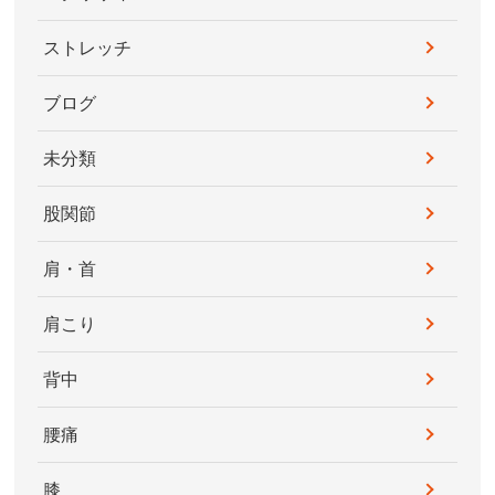
ストレッチ
ブログ
未分類
股関節
肩・首
肩こり
背中
腰痛
膝