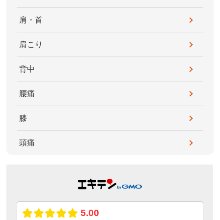
肩・首
肩こり
背中
腰痛
膝
頭痛