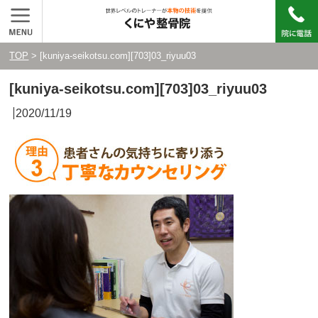
TOP
> [kuniya-seikotsu.com][703]03_riyuu03
[kuniya-seikotsu.com][703]03_riyuu03
2020/11/19