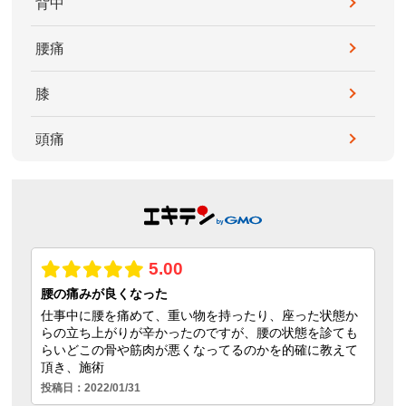
背中
腰痛
膝
頭痛