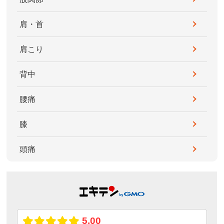
肩・首
肩こり
背中
腰痛
膝
頭痛