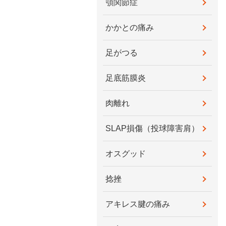
顎関節症
かかとの痛み
足がつる
足底筋膜炎
肉離れ
SLAP損傷（投球障害肩）
オスグッド
捻挫
アキレス腱の痛み