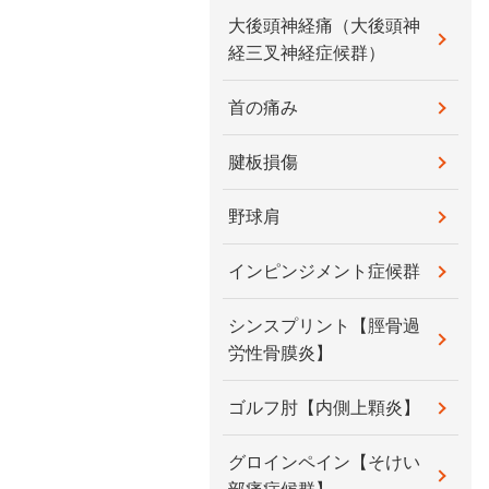
大後頭神経痛（大後頭神
経三叉神経症候群）
首の痛み
腱板損傷
野球肩
インピンジメント症候群
シンスプリント【脛骨過
労性骨膜炎】
ゴルフ肘【内側上顆炎】
グロインペイン【そけい