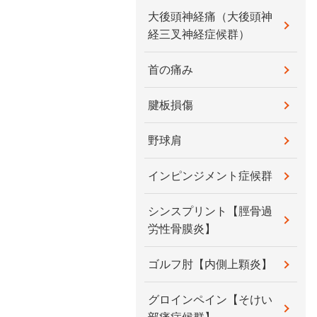
大後頭神経痛（大後頭神
経三叉神経症候群）
首の痛み
腱板損傷
野球肩
インピンジメント症候群
シンスプリント【脛骨過
労性骨膜炎】
ゴルフ肘【内側上顆炎】
グロインペイン【そけい