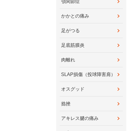
顎関節症
かかとの痛み
足がつる
足底筋膜炎
肉離れ
SLAP損傷（投球障害肩）
オスグッド
捻挫
アキレス腱の痛み