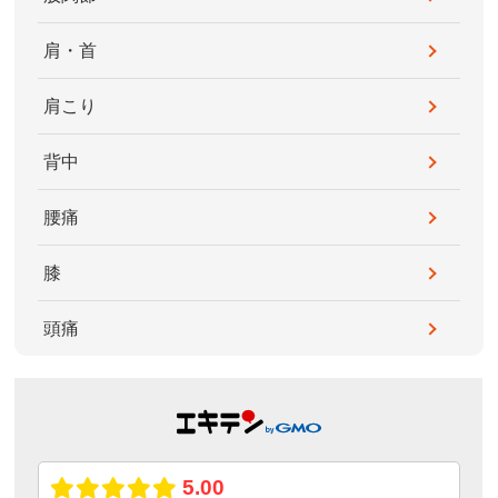
肩・首
肩こり
背中
腰痛
膝
頭痛