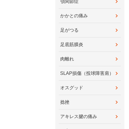
顎関節症
かかとの痛み
足がつる
足底筋膜炎
肉離れ
SLAP損傷（投球障害肩）
オスグッド
捻挫
アキレス腱の痛み