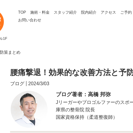
TOP
施術・料金
スタッフ紹介
院内紹介
アクセス
ご予約
お問い合わせ
ル1F
予防策まとめ
腰痛撃退！効果的な改善方法と予
ブログ
2024/3/03
ブログ著者：高橋 邦弥
Jリーガーやプロゴルファーのスポ
庫県の整骨院 院長
国家資格保持（柔道整復師）