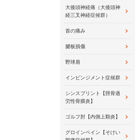
大後頭神経痛（大後頭神
経三叉神経症候群）
首の痛み
腱板損傷
野球肩
インピンジメント症候群
シンスプリント【脛骨過
労性骨膜炎】
ゴルフ肘【内側上顆炎】
グロインペイン【そけい