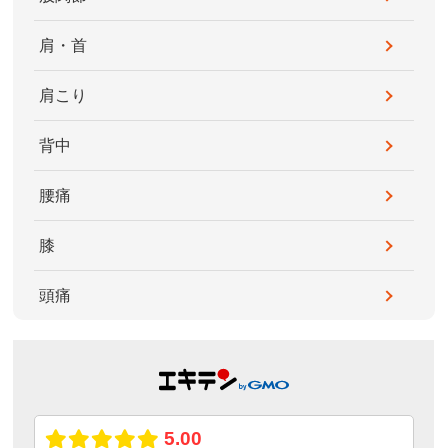
肩・首
肩こり
背中
腰痛
膝
頭痛