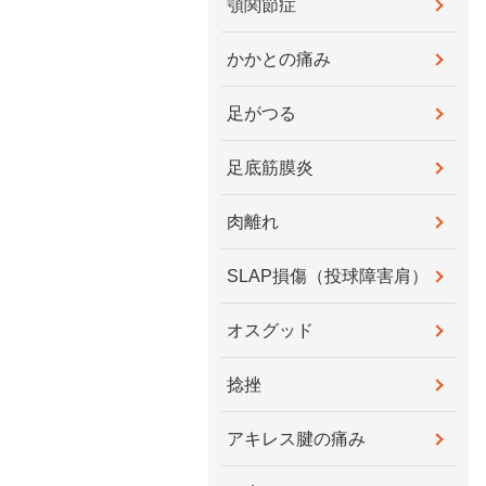
顎関節症
かかとの痛み
足がつる
足底筋膜炎
肉離れ
SLAP損傷（投球障害肩）
オスグッド
捻挫
アキレス腱の痛み