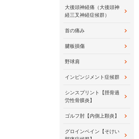
大後頭神経痛（大後頭神
経三叉神経症候群）
首の痛み
腱板損傷
野球肩
インピンジメント症候群
シンスプリント【脛骨過
労性骨膜炎】
ゴルフ肘【内側上顆炎】
グロインペイン【そけい