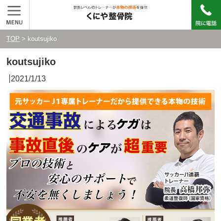
TOP
> koutsujiko
koutsujiko
2021/1/13