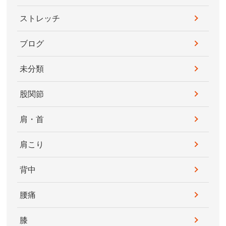
ストレッチ
ブログ
未分類
股関節
肩・首
肩こり
背中
腰痛
膝