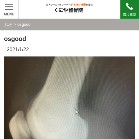
TOP
> osgood
osgood
2021/1/22