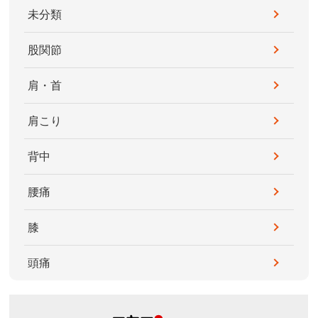
未分類
股関節
肩・首
肩こり
背中
腰痛
膝
頭痛