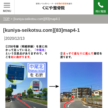
TOP
> [kuniya-seikotsu.com][83]map4-1
[kuniya-seikotsu.com][83]map4-1
2020/12/13