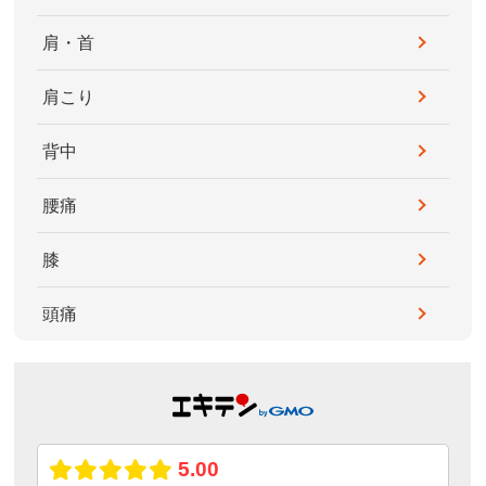
肩・首
肩こり
背中
腰痛
膝
頭痛