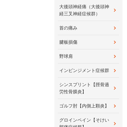
大後頭神経痛（大後頭神
経三叉神経症候群）
首の痛み
腱板損傷
野球肩
インピンジメント症候群
シンスプリント【脛骨過
労性骨膜炎】
ゴルフ肘【内側上顆炎】
グロインペイン【そけい