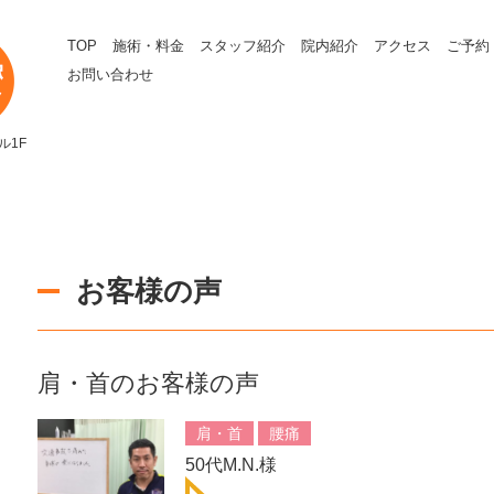
TOP
施術・料金
スタッフ紹介
院内紹介
アクセス
ご予約
お問い合わせ
ル1F
お客様の声
肩・首
のお客様の声
肩・首
腰痛
50代M.N.様