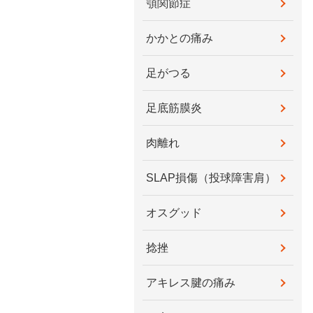
顎関節症
かかとの痛み
足がつる
足底筋膜炎
肉離れ
SLAP損傷（投球障害肩）
オスグッド
捻挫
アキレス腱の痛み